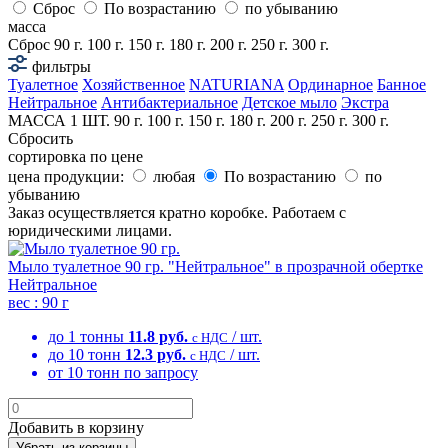
Сброс
По возрастанию
по убыванию
масса
Сброс
90 г.
100 г.
150 г.
180 г.
200 г.
250 г.
300 г.
фильтры
Туалетное
Хозяйственное
NATURIANA
Ординарное
Банное
Нейтральное
Антибактериальное
Детское мыло
Экстра
МАССА 1 ШТ.
90 г.
100 г.
150 г.
180 г.
200 г.
250 г.
300 г.
Сбросить
сортировка по цене
цена продукции:
любая
По возрастанию
по
убыванию
Заказ осуществляется кратно коробке. Работаем с
юридическими лицами.
Мыло туалетное 90 гр. "Нейтральное" в прозрачной обертке
Нейтральное
вес :
90 г
до 1 тонны
11.8 руб.
/ шт.
с НДС
до 10 тонн
12.3 руб.
/ шт.
с НДС
от 10 тонн
по запросу
Добавить в корзину
Убрать из корзины