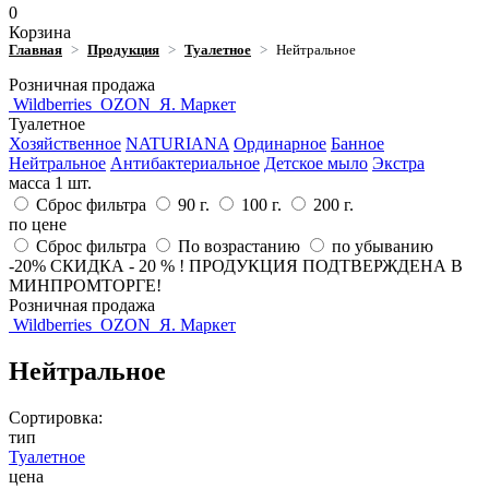
0
Корзина
Главная
Продукция
Туалетное
Нейтральное
Розничная продажа
Wildberries
OZON
Я. Маркет
Туалетное
Хозяйственное
NATURIANA
Ординарное
Банное
Нейтральное
Антибактериальное
Детское мыло
Экстра
масса 1 шт.
Сброс фильтра
90 г.
100 г.
200 г.
по цене
Сброс фильтра
По возрастанию
по убыванию
-20%
СКИДКА - 20 % ! ПРОДУКЦИЯ ПОДТВЕРЖДЕНА В
МИНПРОМТОРГЕ!
Розничная продажа
Wildberries
OZON
Я. Маркет
Нейтральное
Сортировка:
тип
Туалетное
цена